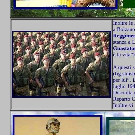
Inoltre le
a Bolzano
Reggimen
stanza a 
Guastator
è la vita”)
A questi 
(fig.sinis
per lui”. 
luglio 19
Disciolta 
Reparto Ca
Inoltre vi