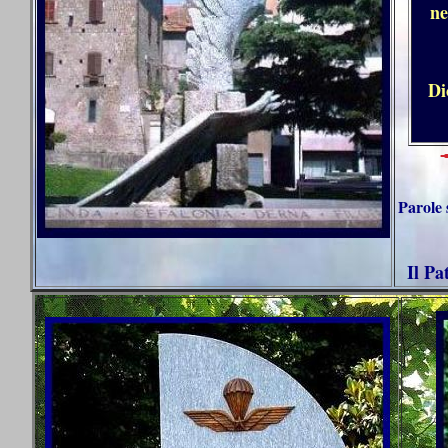
ne
Di
Parole 
Il Pa