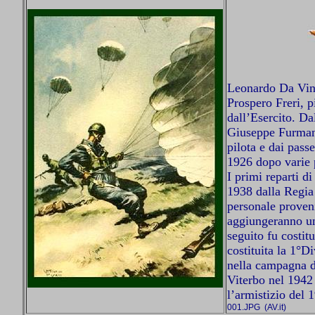
Leonardo Da Vinc
Prospero Freri, p
dall’Esercito. Da
Giuseppe Furmanik
pilota e dai pass
1926 dopo varie
I primi reparti d
1938 dalla Regia 
personale proveni
aggiungeranno un 
seguito fu costit
costituita la 1°
Di
nella campagna d
Viterbo nel 1942
l’armistizio del 
001.JPG
(AV.it)