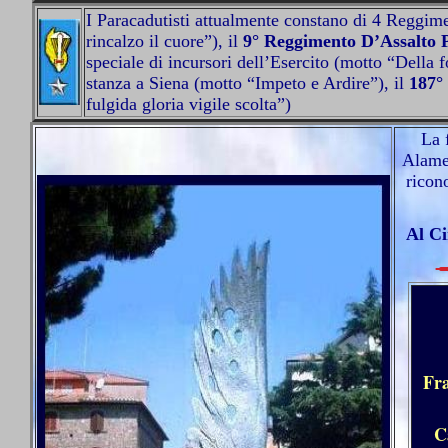
I Paracadutisti attualmente constano di 4 Reggime
rincalzo il cuore”), il
9° Reggimento D’Assalto 
speciale di incursori dell’Esercito (motto “Della f
stanza a Siena (motto “Impeto e Ardire”), il
187°
fulgida gloria vigile scolta”)
La 
Alamei
ricon
Al Ci
Fra
C