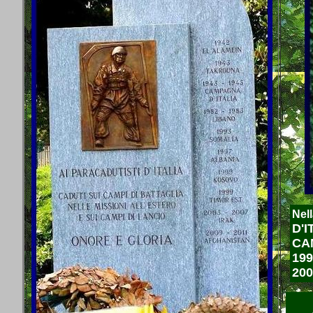
Nell
D'I
CAM
199
200