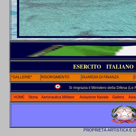
ESERCITO ITALIA
*GALLERIE*
RISORGIMENTO
GUARDIA DI FINANZA
Si ringrazia il Ministero della Difesa (L
HOME
Storia
Aeronautica Militare
Aviazione Navale
Gallery
Avia
PROPRIETÀ ARTISTICA E 