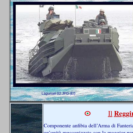
Lagunari 02.JPG
(EI)
Reggi
Il
Componente anfibia dell’Arma di Fanteria
un’unità meccanizzata con la maggior parte