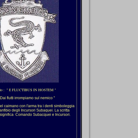
to : " E FLUCTIBUS IN HOSTEM "
ai flutti irrompiamo sul nemico "
caimano con l'arma tra i denti simboleggia
anfibio degli Incursori Subaquei. La scritta
gnifica Comando Subacquei e Incursori.