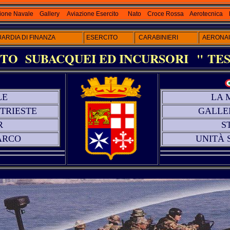
ione Navale
Gallery
Aviazione Esercito
Nato
Croce Rossa
Aerotecnica
ARDIA DI FINANZA
ESERCITO
CARABINIERI
AERONAU
O SUBACQUEI ED INCURSORI
" TES
LE
LA 
 TRIESTE
GALLE
R
S
ARCO
UNITÀ 