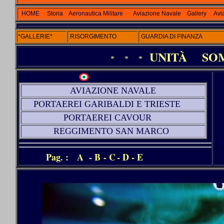
HOME
Storia
Aeronautica Militare
Aviazione Navale
Gallery
Avi
*GALLERIE*
RISORGIMENTO
GUARDIA DI FINANZA
UNITÀ
SO
* * *
AVIAZIONE NAVALE
PORTAEREI GARIBALDI E TRIESTE
PORTAEREI CAVOUR
REGGIMENTO
SAN MARCO
Pag. :
A
-
B
-
C
-
D
-
E