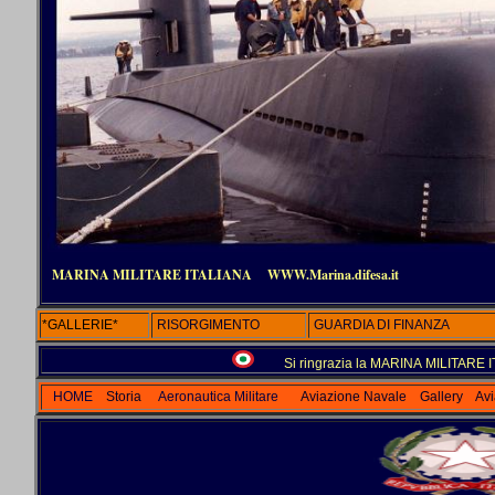
MARINA MILITARE ITALIANA
WWW.Marina.difesa.it
*GALLERIE*
RISORGIMENTO
GUARDIA DI FINANZA
Si ringrazia la MARINA MILITARE IT
HOME
Storia
Aeronautica Militare
Aviazione Navale
Gallery
Avi