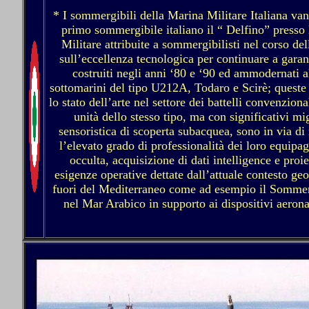
* I sommergibili della Marina Militare Italiana van
primo sommergibile italiano il “ Delfino” presso
Militare attribuite a sommergibilisti nel corso de
sull’eccellenza tecnologica per continuare a garan
costruiti negli anni ‘80 e ‘90 ed ammodernati a
sottomarini del tipo U212A, Todaro e Scirè; queste 
lo stato dell’arte nel settore dei battelli convenzion
unità dello stesso tipo, ma con significativi 
sensoristica di scoperta subacquea, sono in via di 
l’elevato grado di professionalità dei loro equipa
occulta, acquisizione di dati intelligence e proi
esigenze operative dettate dall’attuale contesto ge
fuori del Mediterraneo come ad esempio il Sommer
nel Mar Arabico in supporto ai dispositivi aerona