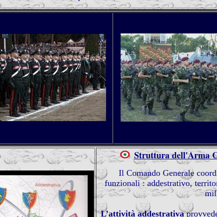
Struttura dell'Arma 
Il Comando Generale coordina
funzionali : addestrativo, territo
mil
L’attività addestrativa
provvede