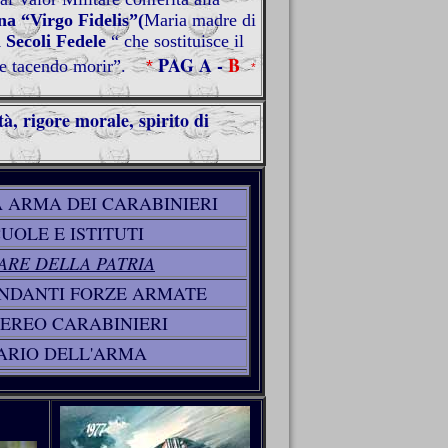
a “Virgo Fidelis”(
Maria madre di
 Secoli Fedele
“ che sostituisce il
PAG A -
B
e tacendo morir”.
*
*
tà, rigore morale, spirito di
 ARMA DEI CARABINIERI
UOLE E ISTITUTI
ARE DELLA PATRIA
NDANTI FORZE ARMATE
AEREO
CARABINIERI
ARIO DELL'AR
MA