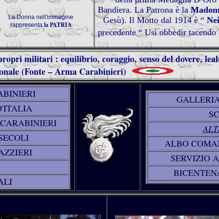
Bandiera. La Patrona è la
Madonn
La Donna nell'immagine
Gesù). Il Motto dal 1914 è “
Nei
la PATRIA
rappresenta
precedente “ Usi obbedir tacendo 
opri militari : equilibrio, coraggio, senso del dovere, leal
ionale (Fonte – Arma Carabinieri)
BINIERI
GALLERIA
'ITALIA
SC
CARABINIERI
ALT
SECOLI
ALBO COMA
ZZIERI
SERVIZIO 
BICENTEN
ALI