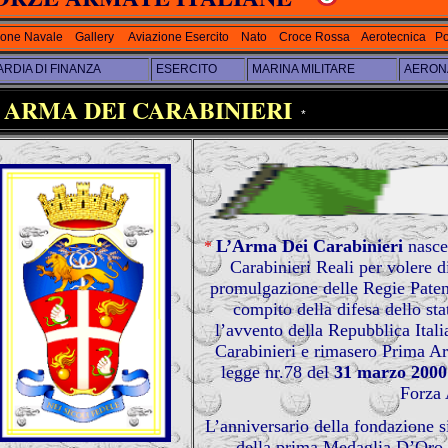
ione Navale
Gallery
Aviazione Esercito
Nato
Croce Rossa
Aerotecnica
Po
RDIA DI FINANZA
ESERCITO
MARINA MILITARE
AERONA
ARMA DEI CARABINIERI
'
*
L’Arma Dei Carabinieri
nasce
*
Carabinieri Reali per volere d
promulgazione delle Regie Patenti
compito della difesa dello sta
l’avvento della Repubblica Ital
Carabinieri e rimasero Prima Ar
legge nr.78 del
31 marzo 2000
Forza 
L’anniversario della fondazione si
della prima Medaglia D’Oro al