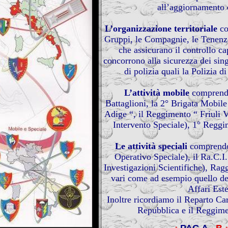
all’aggiornamento c
L’organizzazione territoriale
co
Gruppi, le Compagnie, le Tenenze
che assicurano il controllo cap
concorrono alla sicurezza dei singo
di polizia quali
la Polizia
di
L’attività mobile
comprende
Battaglioni, la 2° Brigata Mobil
Adige “, il Reggimento “ Friuli V
Intervento Speciale), 1° Reggi
Le attività speciali
comprendo
Operativo Speciale), il Ra.C.
Investigazioni Scientifiche), R
vari come ad esempio quello del
Affari Este
Inoltre ricordiamo il Reparto Ca
Repubblica e il Reggime