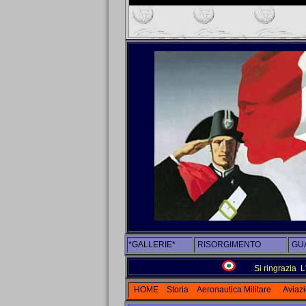
*GALLERIE*
RISORGIMENTO
GUA
Si ringrazia L
HOME
Storia
Aeronautica Militare
Aviaz