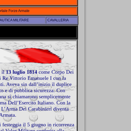
rtale Forze Armate
UTICA MILITARE
CAVALLERIA
 il
13 luglio 1814
come Corpo Dei
i Re Vittorio Emanuele I con la
. Aveva sin dall’inizio il duplice
to e di pubblica sicurezza. Con
iana si chiamarono semplicemente
ma Dell’Esercito Italiano. Con la
L’Arma Dei Carabinieri diventa
Armata.
 festeggia il 5 giugno in ricorrenza
 Valor Militare conferita alla