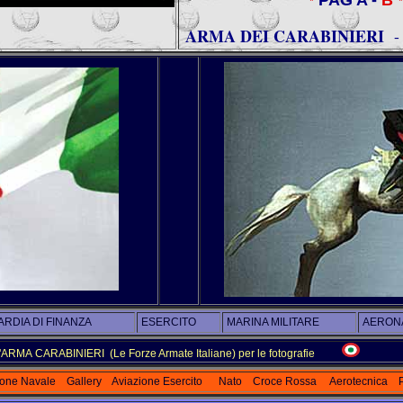
PAG A -
B
*
*
ARMA DEI CARABINIERI
-
RDIA DI FINANZA
ESERCITO
MARINA MILITARE
AERONA
'ARMA CARABINIERI (Le Forze Armate Italiane) per le fotografie
ione Navale
Gallery
Aviazione Esercito
Nato
Croce Rossa
Aerotecnica