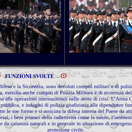
FUNZIONI SVOLTE
fesa e la Sicurezza, sono devoluti compiti militari e di polizi
a, esercita anche compiti di Polizia Militare e di sicurezza d
ipa alle operazioni internazionali nelle aeree di crisi. L’Arma C
 pubblica, e indagini di polizia giudiziaria alle dipendenze fun
utte le sue forme e si assicura la difesa interna del Paese da att
ressi, i beni primari della collettività come la salute, l’ambient
te da calamità naturali e in generale in situazione di emergen
protezione civile.