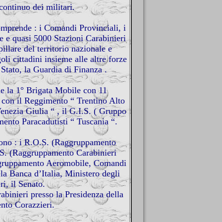
ontinuo dei militari.
mprende : i Comandi Provinciali, i
 e quasi 5000 Stazioni Carabinieri
illare del territorio nazionale e
li cittadini insieme alle altre forze
 Stato,
la Guardia
di Finanza .
 la 1° Brigata Mobile con 11
e con il Reggimento “ Trentino Alto
enezia Giulia “ , il G.I.S. ( Gruppo
mento Paracadutisti “ Tuscania “.
no : i R.O.S. (Raggruppamento
I.S. (Raggruppamento Carabinieri
aggruppamento Aeromobile, Comandi
a Banca d’Italia, Ministero degli
ri, il Senato.
rabinieri presso
la Presidenza
della
nto Corazzieri.