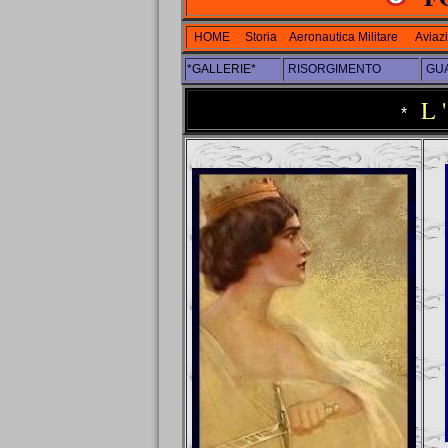
HOME
Storia
Aeronautica Militare
Aviaz
*GALLERIE*
RISORGIMENTO
GUA
L 
*