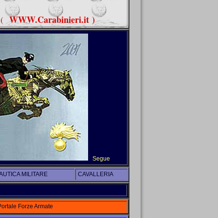
WWW.Carabinieri.it
)
(
Segue
UTICA MILITARE
CAVALLERIA
Portale Forze Armate