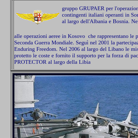
gruppo GRUPAER per l'operazione 
contingenti italiani operanti in So
al largo dell'Albania e Bosnia. 
alle operazioni aeree in Kosovo che rappresentano le pr
Seconda Guerra Mondiale. Seguì nel 2001 la partecipazi
Enduring Freedom. Nel 2006 al largo del Libano le miss
protetto le coste e fornito il supporto per la forza di 
PROTECTOR al largo della Libia