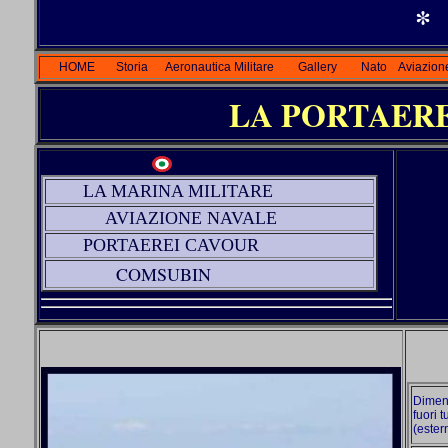
*
HOME
Storia
Aeronautica Militare
Gallery
Nato
Aviazione
LA PORTAEREI GIU
LA MARINA MILITARE
AVIAZIONE NAVALE
PORTAEREI CAVOUR
COMSUB
IN
Dimen
fuori t
(ester