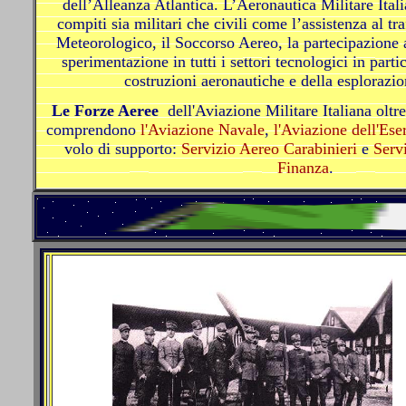
dell’Alleanza Atlantica. L’Aeronautica Militare Itali
compiti sia militari che civili come l’assistenza al tra
Meteorologico, il Soccorso Aereo, la partecipazione al
sperimentazione in tutti i settori tecnologici in part
costruzioni aeronautiche e della esplorazi
Le Forze Aeree
dell'Aviazione Militare Italiana oltr
comprendono
l'Aviazione Navale
,
l'Aviazione dell'Ese
volo di supporto:
Servizio Aereo Carabinieri
e
Serv
Finanza
.