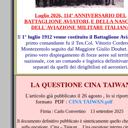
Luglio 2026, 114° ANNIVERSARIO DEL
BATTAGLIONE AVIATORI,
E DELLA NASC
DELL'AVIAZIONE MILITARE ITALIAN
Il
1° luglio 1912 venne costituito il Battaglione Avi
primo comandante fu il Ten.Col. Vittorio Corder
Montezemolo seguito dal Maggiore Giulio Douhet. 
primo vero dispiegamento di forze aeree sul terri
nazionale, con un comando e logistica definitiva
separati da quelli dei dirigibilisti ed aerostieri
LA QUESTIONE CINA TAIWA
L'articolo già pubblicato il 26 agosto , lo si riport
formato PDF :
CINA TAIWAN.pdf
Firma : Carlo Convertino 13 settembre 2025
Il documento definitivo pubblicato è sinteticamente quello che
sulla questione
Cina – Taiwan . Una questione interna ci