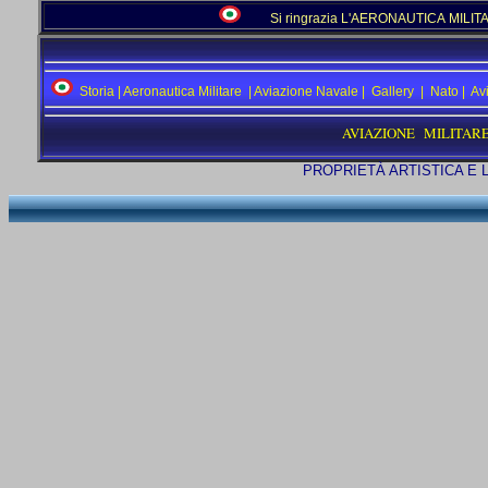
Si ringrazia L'AERONAUTICA MILITAR
Storia
|
Aeronautica Militare
|
Aviazione Navale
|
Gallery
|
Nato
|
Av
AVIAZIONE MILITARE
PROPRIETÀ ARTISTICA E 