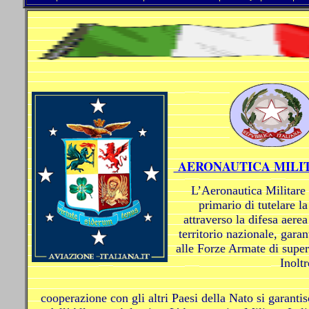
AERONAUTICA MILIT
L’Aeronautica Militare 
primario di tutelare l
attraverso la difesa aerea
territorio nazionale, gara
alle Forze Armate di super
Inoltr
cooperazione con gli altri Paesi della Nato si garant